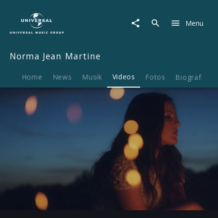
Norma
Jean
Menu
Martine
|
Video
Norma Jean Martine
|
I
Want
Home
News
Musik
Videos
Fotos
Biografie
You
To
Want
Me
Play
-03:43
Play
Mute
Ent