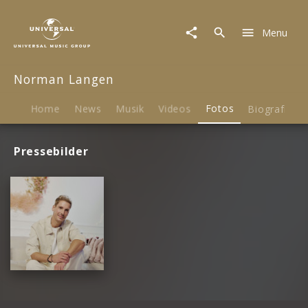
Norman
Langen
Menu
|
Fotos
Norman Langen
Home
News
Musik
Videos
Fotos
Biografie
Pressebilder