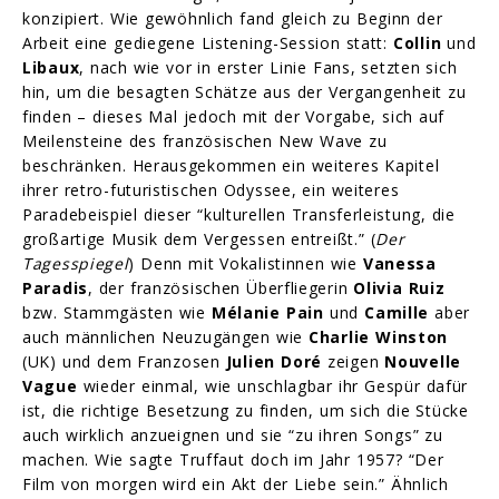
konzipiert. Wie gewöhnlich fand gleich zu Beginn der
Arbeit eine gediegene Listening-Session statt:
Collin
und
Libaux
, nach wie vor in erster Linie Fans, setzten sich
hin, um die besagten Schätze aus der Vergangenheit zu
finden – dieses Mal jedoch mit der Vorgabe, sich auf
Meilensteine des französischen New Wave zu
beschränken. Herausgekommen ein weiteres Kapitel
ihrer retro-futuristischen Odyssee, ein weiteres
Paradebeispiel dieser “kulturellen Transferleistung, die
großartige Musik dem Vergessen entreißt.” (
Der
Tagesspiegel
) Denn mit Vokalistinnen wie
Vanessa
Paradis
, der französischen Überfliegerin
Olivia Ruiz
bzw. Stammgästen wie
Mélanie Pain
und
Camille
aber
auch männlichen Neuzugängen wie
Charlie Winston
(UK) und dem Franzosen
Julien Doré
zeigen
Nouvelle
Vague
wieder einmal, wie unschlagbar ihr Gespür dafür
ist, die richtige Besetzung zu finden, um sich die Stücke
auch wirklich anzueignen und sie “zu ihren Songs” zu
machen. Wie sagte Truffaut doch im Jahr 1957? “Der
Film von morgen wird ein Akt der Liebe sein.” Ähnlich