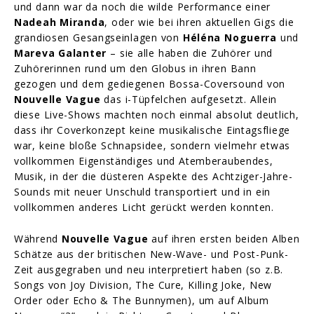
und dann war da noch die wilde Performance einer
Nadeah Miranda
, oder wie bei ihren aktuellen Gigs die
grandiosen Gesangseinlagen von
Héléna Noguerra
und
Mareva Galanter
– sie alle haben die Zuhörer und
Zuhörerinnen rund um den Globus in ihren Bann
gezogen und dem gediegenen Bossa-Coversound von
Nouvelle Vague
das i-Tüpfelchen aufgesetzt. Allein
diese Live-Shows machten noch einmal absolut deutlich,
dass ihr Coverkonzept keine musikalische Eintagsfliege
war, keine bloße Schnapsidee, sondern vielmehr etwas
vollkommen Eigenständiges und Atemberaubendes,
Musik, in der die düsteren Aspekte des Achtziger-Jahre-
Sounds mit neuer Unschuld transportiert und in ein
vollkommen anderes Licht gerückt werden konnten.
Während
Nouvelle Vague
auf ihren ersten beiden Alben
Schätze aus der britischen New-Wave- und Post-Punk-
Zeit ausgegraben und neu interpretiert haben (so z.B.
Songs von Joy Division, The Cure, Killing Joke, New
Order oder Echo & The Bunnymen), um auf Album