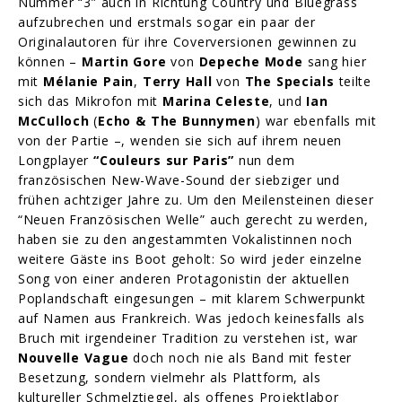
Nummer “3” auch in Richtung Country und Bluegrass
aufzubrechen und erstmals sogar ein paar der
Originalautoren für ihre Coverversionen gewinnen zu
können –
Martin Gore
von
Depeche Mode
sang hier
mit
Mélanie Pain
,
Terry Hall
von
The Specials
teilte
sich das Mikrofon mit
Marina Celeste
, und
Ian
McCulloch
(
Echo & The Bunnymen
) war ebenfalls mit
von der Partie –, wenden sie sich auf ihrem neuen
Longplayer
“Couleurs sur Paris”
nun dem
französischen New-Wave-Sound der siebziger und
frühen achtziger Jahre zu. Um den Meilensteinen dieser
“Neuen Französischen Welle” auch gerecht zu werden,
haben sie zu den angestammten Vokalistinnen noch
weitere Gäste ins Boot geholt: So wird jeder einzelne
Song von einer anderen Protagonistin der aktuellen
Poplandschaft eingesungen – mit klarem Schwerpunkt
auf Namen aus Frankreich. Was jedoch keinesfalls als
Bruch mit irgendeiner Tradition zu verstehen ist, war
Nouvelle Vague
doch noch nie als Band mit fester
Besetzung, sondern vielmehr als Plattform, als
kultureller Schmelztiegel, als offenes Projektlabor