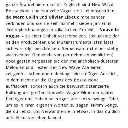
ganze Ära definieren sollte. Zugleich sind New Wave,
Bossa Nova und Nouvelle Vague drei Leidenschaften,
die
Marc Collin
und
Olivier Libaux
miteinander
verbinden und die sie seit nunmehr sieben Jahren in
ihrem gleichnamigen musikalischen Projekt –
Nouvelle
Vague
– zu einer Einheit verschmelzen. Der Ansatz der
beiden Produzenten und Multiinstrumentalisten
lässt
sich wie folgt beschreiben: Gemeinsam mit einer stetig
wachsenden Gemeinde von (vornehmlich weiblichen)
Vokalgästen verpassen sie den melancholisch-düsteren
Melodien und Texten der New-Wave-Ära einen
zeitgenössischen und unbedingt leichtfüßigen Anstrich,
in dem nicht nur die Eleganz des Bossa Nova
aufflackert, sondern auch die bewusst distanzierte
Haltung der großen Nouvelle-Vague-Filme der späten
fünfziger und frühen sechziger Jahre mitschwingt. Oder,
um es in ihren eigenen Worten zu sagen: Nimm Songs,
die du liebst, und verwandle sie in etwas, in das du dich
aufs Neue verlieben kannst.