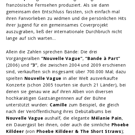
französische Fernsehen produziert. Als sie dann
gemeinsam den Entschluss fassten, sich einfach mal
ihren Fanvorlieben zu widmen und die persönlichen Hits
ihrer Jugend für ein gemeinsames Coverprojekt
auszugraben, ließ der internationale Durchbruch nicht
lange auf sich warten…
Allein die Zahlen sprechen Bände: Die drei
Vorgängeralben
“Nouvelle Vague”
,
“Bande à Part”
(2006) und
“3”
, die zwischen 2004 und 2009 erschienen
sind, verkauften sich insgesamt über 700.000 Mal; dazu
spielten
Nouvelle Vague
in aller Welt ausverkaufte
Konzerte (schon 2005 tourten sie durch 21 Länder), bei
denen sie genau wie auf ihren Alben von diversen
hochkarätigen Gastsängerinnen auf der Bühne
unterstützt wurden:
Camille
zum Beispiel, die gleich
nach der Veröffentlichung ihres Debütalbums bei
Nouvelle Vague
aushalf, die elegante
Mélanie Pain
,
ein Dauergast bei ihnen, oder auch die sinnliche
Phoebe
Killdeer
(von
Phoebe Killdeer & The Short Straws
);