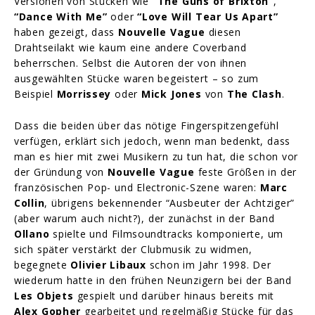
Versionen von Stücken wie
“The Guns of Brixton”
,
“Dance With Me”
oder
“Love Will Tear Us Apart”
haben gezeigt, dass
Nouvelle Vague
diesen
Drahtseilakt wie kaum eine andere Coverband
beherrschen. Selbst die Autoren der von ihnen
ausgewählten Stücke waren begeistert – so zum
Beispiel
Morrissey
oder
Mick Jones
von
The Clash
.
Dass die beiden über das nötige Fingerspitzengefühl
verfügen, erklärt sich jedoch, wenn man bedenkt, dass
man es hier mit zwei Musikern zu tun hat, die schon vor
der Gründung von
Nouvelle Vague
feste Größen in der
französischen Pop- und Electronic-Szene waren:
Marc
Collin
, übrigens bekennender “Ausbeuter der Achtziger”
(aber warum auch nicht?), der zunächst in der Band
Ollano
spielte und Filmsoundtracks komponierte, um
sich später verstärkt der Clubmusik zu widmen,
begegnete
Olivier Libaux
schon im Jahr 1998. Der
wiederum hatte in den frühen Neunzigern bei der Band
Les Objets
gespielt und darüber hinaus bereits mit
Alex Gopher
gearbeitet und regelmäßig Stücke für das