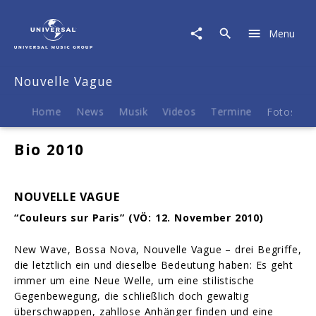
Nouvelle
Vague
Menu
|
Biografie
Nouvelle Vague
Home
News
Musik
Videos
Termine
Fotos
B
Bio 2010
NOUVELLE VAGUE
“Couleurs sur Paris” (VÖ: 12.
November 2010)
New Wave, Bossa Nova, Nouvelle Vague – drei Begriffe,
die letztlich ein und dieselbe Bedeutung haben: Es geht
immer um eine Neue Welle, um eine stilistische
Gegenbewegung, die schließlich doch gewaltig
überschwappen, zahllose Anhänger finden und eine