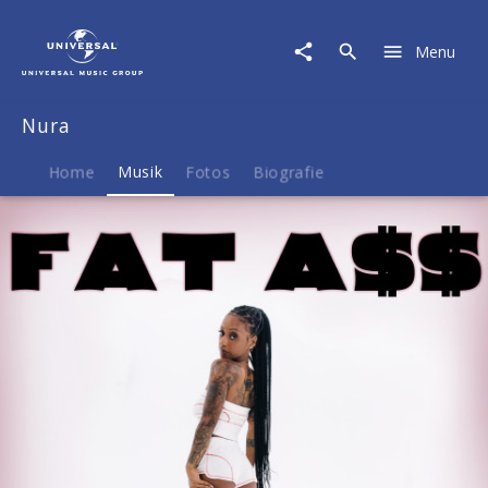
Nura
|
Menu
Musik
|
Fat
Nura
A$$
Home
Musik
Fotos
Biografie