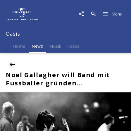
Oasis
|
Menu
News
|
Noel
Oasis
Gallagher
will
Band
Home
News
Musik
Fotos
mit
Fussballer
gründen...
Noel Gallagher will Band mit
Fussballer gründen…