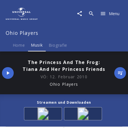
Ohio
Players
Menu
|
Musik
|
Ohio Players
The
Princess
And
Home
Musik
Biografie
The
Frog:
The Princess And The Frog:
Tiana
Tiana And Her Princess Friends
And
Her
VÖ:
12. Februar 2010
Princess
Ohio Players
Friends
Streamen und Downloaden