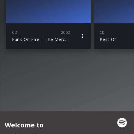
CD
2002
CD
Funk On Fire – The Mercury Anthology
Best Of