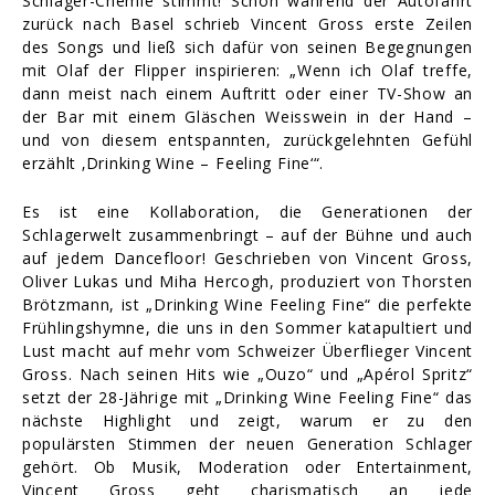
Schlager-Chemie stimmt! Schon während der Autofahrt
zurück nach Basel schrieb Vincent Gross erste Zeilen
des Songs und ließ sich dafür von seinen Begegnungen
mit Olaf der Flipper inspirieren: „Wenn ich Olaf treffe,
dann meist nach einem Auftritt oder einer TV-Show an
der Bar mit einem Gläschen Weisswein in der Hand –
und von diesem entspannten, zurückgelehnten Gefühl
erzählt ‚Drinking Wine – Feeling Fine‘“.
Es ist eine Kollaboration, die Generationen der
Schlagerwelt zusammenbringt – auf der Bühne und auch
auf jedem Dancefloor! Geschrieben von Vincent Gross,
Oliver Lukas und Miha Hercogh, produziert von Thorsten
Brötzmann, ist „Drinking Wine Feeling Fine“ die perfekte
Frühlingshymne, die uns in den Sommer katapultiert und
Lust macht auf mehr vom Schweizer Überflieger Vincent
Gross. Nach seinen Hits wie „Ouzo“ und „Apérol Spritz“
setzt der 28-Jährige mit „Drinking Wine Feeling Fine“ das
nächste Highlight und zeigt, warum er zu den
populärsten Stimmen der neuen Generation Schlager
gehört. Ob Musik, Moderation oder Entertainment,
Vincent Gross geht charismatisch an jede