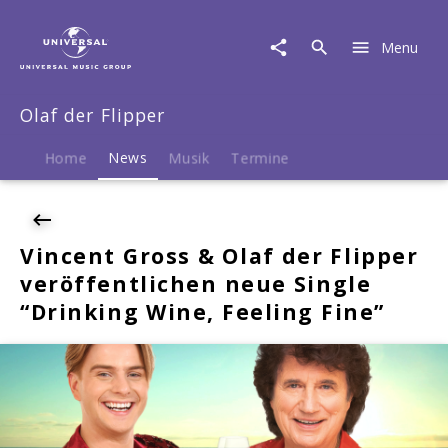
Olaf
der
Menu
Flipper
|
News
Olaf der Flipper
|
Vincent
Gross
Home
News
Musik
Termine
&
Olaf
der
Flipper
Vincent Gross & Olaf der Flipper
veröffentlichen
veröffentlichen neue Single
neue
Single
“Drinking Wine, Feeling Fine”
"Drinking
Wine,
Feeling
Fine"