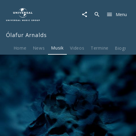
Ólafur
Arnalds
Menu
|
Musik
|
Ólafur Arnalds
Back
To
The
Home
News
Musik
Videos
Termine
Biografie
Sky