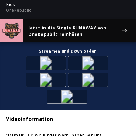
ful
Kids
OneRepublic
Jetzt in die Single
RUNAWAY
von
OneRepublic reinhören
Streamen und Downloaden
Videoinformation
“Damals, als wir Kinder warn, haben wir uns