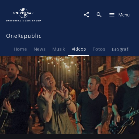
OneRepublic
|
Menu
Video
|
Kids
OneRepublic
Home
News
Musik
Videos
Fotos
Biografie
Play
-04:29
Play
Mute
Ent