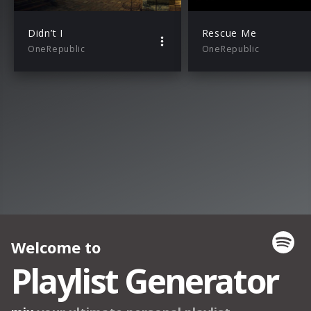
Didn’t I
Rescue Me
OneRepublic
OneRepublic