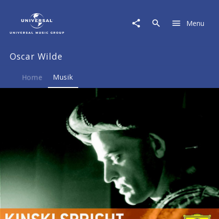
Oscar
Wilde
Menu
|
Musik
|
Oscar Wilde
Kinski
spricht
Oscar
Home
Musik
Wilde
2