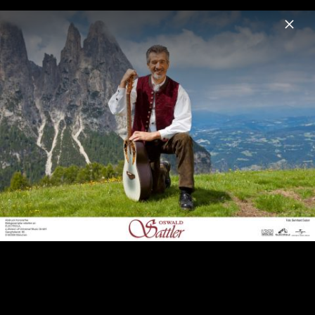
Menu
Oswald Sattler
Home
News
Musik
Videos
Fotos
Biografie
Oswald Sattler - Pressefotos 2020