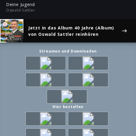
ful
Deine Jugend
Oswald Sattler
Jetzt in das Album
40 Jahre (Album)
von Oswald Sattler reinhören
Streamen und Downloaden
Hier bestellen