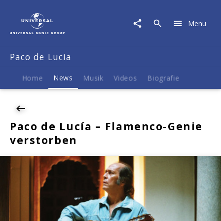
Paco
de
Menu
Lucia
|
News
Paco de Lucia
|
Paco
de
Home
News
Musik
Videos
Biografie
Lucía
-
Flamenco-
Genie
Paco de Lucía – Flamenco-Genie
verstorben
verstorben