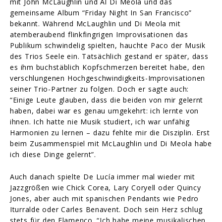
mit John McLaughlin und Al Di Meola und das
gemeinsame Album “Friday Night In San Francisco”
bekannt. Während McLaughlin und Di Meola mit
atemberaubend flinkfingrigen Improvisationen das
Publikum schwindelig spielten, hauchte Paco der Musik
des Trios Seele ein. Tatsächlich gestand er später, dass
es ihm buchstäblich Kopfschmerzen bereitet habe, den
verschlungenen Hochgeschwindigkeits-Improvisationen
seiner Trio-Partner zu folgen. Doch er sagte auch:
“Einige Leute glauben, dass die beiden von mir gelernt
haben, dabei war es genau umgekehrt: ich lernte von
ihnen. Ich hatte nie Musik studiert, ich war unfähig
Harmonien zu lernen – dazu fehlte mir die Disziplin. Erst
beim Zusammenspiel mit McLaughlin und Di Meola habe
ich diese Dinge gelernt”.
Auch danach spielte De Lucía immer mal wieder mit
Jazzgrößen wie Chick Corea, Lary Coryell oder Quincy
Jones, aber auch mit spanischen Pendants wie Pedro
Iturralde oder Carles Benavent. Doch sein Herz schlug
stets für den Flamenco. “Ich habe meine musikalischen