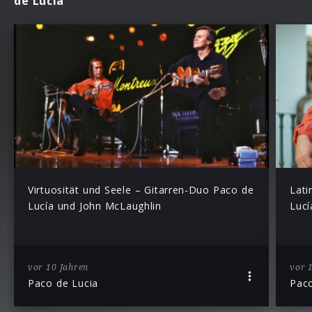
de Lucia
Virtuosität und Seele – Gitarren-Duo Paco de
Lati
Lucía und John McLaughlin
Lucí
vor 10 Jahren
vor 
Paco de Lucia
Paco