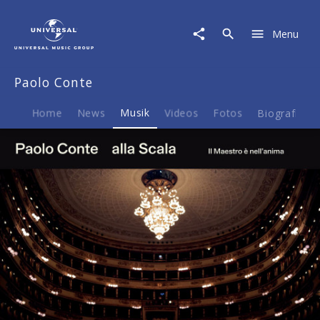
Paolo
Conte
Menu
|
Musik
|
Paolo Conte
Paolo
Conte
Alla
Home
News
Musik
Videos
Fotos
Biografie
Scala