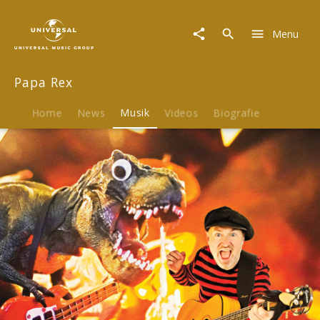
Papa
Rex
Menu
|
Musik
|
Papa Rex
Dinosaurier
Home
News
Musik
Videos
Biografie