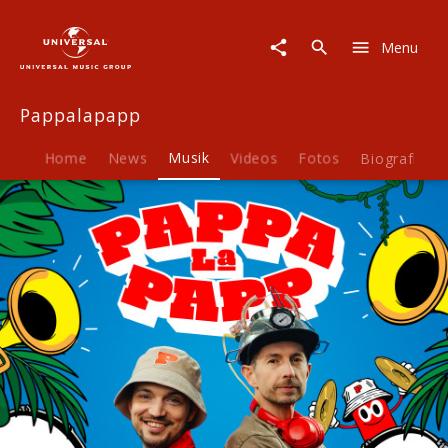
Pappalapapp
|
Menu
Musik
|
Mit
Pappalapapp
Pauken
und
Trompeten
Home
News
Musik
Videos
Fotos
Biografie