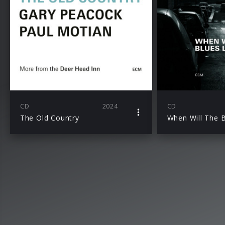
CD
2024
CD
The Old Country
When Will The 