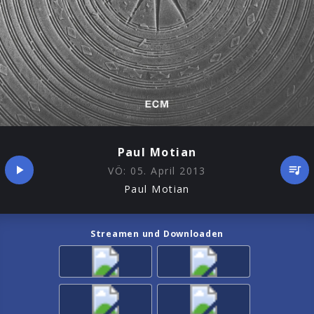
Paul Motian
VÖ:
05. April 2013
Paul Motian
Streamen und Downloaden