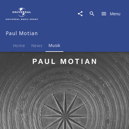
Paul
Motian
Menu
|
Musik
|
Paul Motian
Paul
Motian
Home
News
Musik