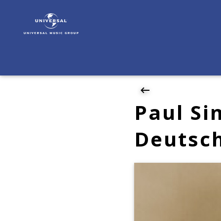
Paul
Simon
|
News
|
Paul
Simon
spielt
drei
Paul Si
Konzerte
in
Deutsc
Deutschland