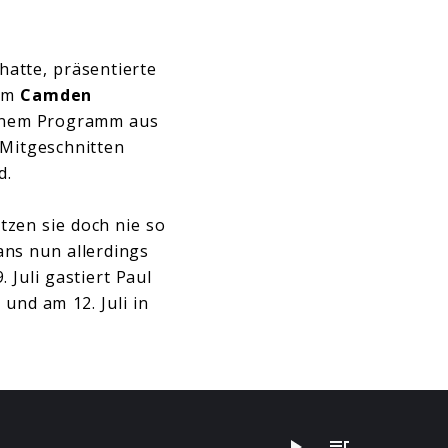
hatte, präsentierte
 im
Camden
 einem Programm aus
 Mitgeschnitten
d.
zen sie doch nie so
ans nun allerdings
 Juli gastiert Paul
e
und am 12. Juli in