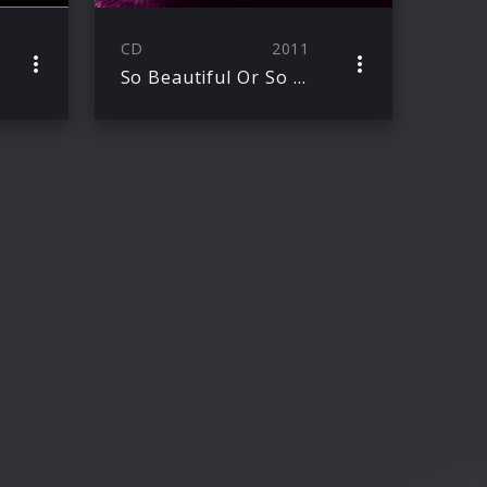
CD
2011
So Beautiful Or So What