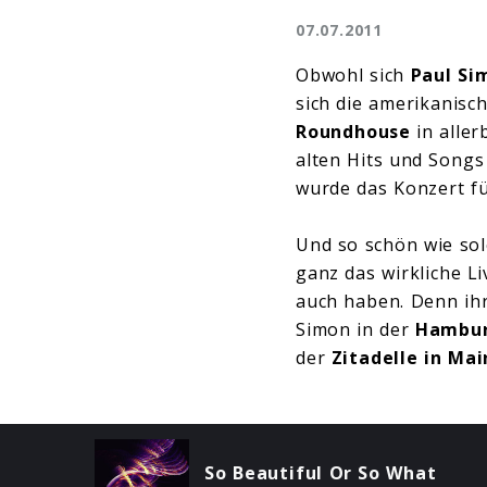
07.07.2011
Obwohl sich
Paul Si
sich die amerikanisc
Roundhouse
in alle
alten Hits und Songs
wurde das Konzert fü
Und so schön wie sol
ganz das wirkliche L
auch haben. Denn ihr
Simon in der
Hambur
der
Zitadelle in Mai
So Beautiful Or So What