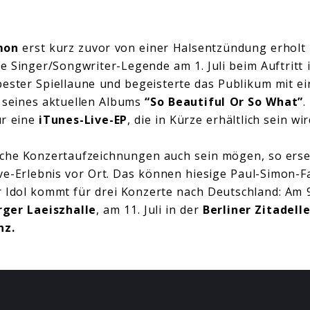
mon
erst kurz zuvor von einer Halsentzündung erholt 
he Singer/Songwriter-Legende am 1. Juli beim Auftritt
rbester Spiellaune und begeisterte das Publikum mit
 seines aktuellen Albums
“So Beautiful Or So What”
.
r eine
iTunes-Live-EP
, die in Kürze erhältlich sein wir
che Konzertaufzeichnungen auch sein mögen, so erset
ive-Erlebnis vor Ort. Das können hiesige Paul-Simon-F
 Idol kommt für drei Konzerte nach Deutschland: Am 9.
ger Laeiszhalle
, am 11. Juli in der
Berliner Zitadell
nz.