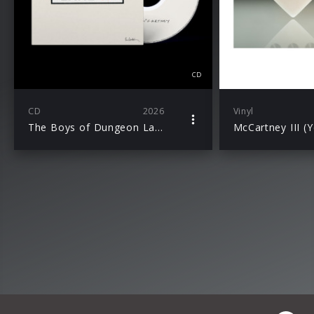
CD
CD
2026
Vinyl
The Boys of Dungeon Lane – CD