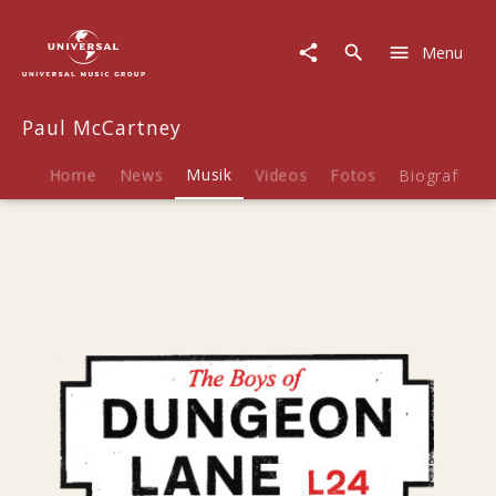
Paul
McCartney
Menu
|
Musik
|
Paul McCartney
The
Boys
of
Home
News
Musik
Videos
Fotos
Biografie
Dungeon
Lane