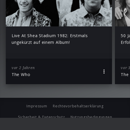
Live At Shea Stadium 1982: Erstmals
50 J
ungekürzt auf einem Album!
Erfo
vor 2 Jahren
vor 
The Who
The
Impressum
Rechtevorbehaltserklärung
Sicherheit & Datenschutz
Nutzungsbedingungen
Journalistenlounge
Für Geschäftspartner