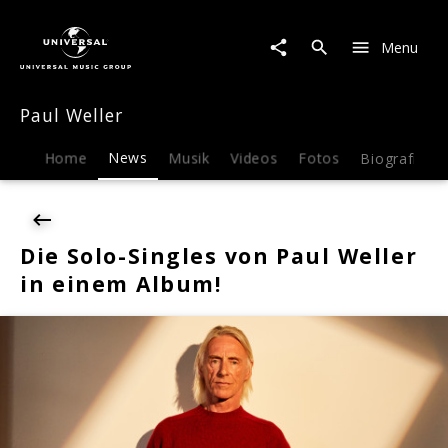
Paul
Weller
Menu
|
News
|
Paul Weller
Die
Solo-
Singles
Home
News
Musik
Videos
Fotos
Biografie
von
Paul
Weller
in
Die Solo-Singles von Paul Weller
einem
in einem Album!
Album!