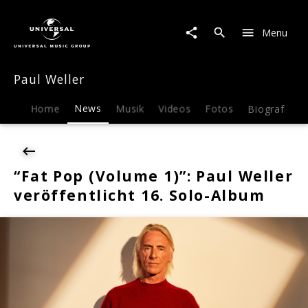
Paul
Weller
Menu
|
News
|
Paul Weller
“Fat
Pop
(Volume
Home
News
Musik
Videos
Fotos
Biografie
1)”:
Paul
Weller
veröffentlicht
“Fat Pop (Volume 1)”: Paul Weller
16.
veröffentlicht 16. Solo-Album
Solo-
Album