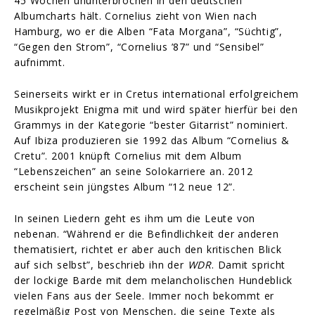
45 Wochen ununterbrochen in den deutschen
Albumcharts hält. Cornelius zieht von Wien nach
Hamburg, wo er die Alben “Fata Morgana”, “Süchtig”,
“Gegen den Strom”, “Cornelius ’87” und “Sensibel”
aufnimmt.
Seinerseits wirkt er in Cretus international erfolgreichem
Musikprojekt Enigma mit und wird später hierfür bei den
Grammys in der Kategorie “bester Gitarrist” nominiert.
Auf Ibiza produzieren sie 1992 das Album “Cornelius &
Cretu”. 2001 knüpft Cornelius mit dem Album
“Lebenszeichen” an seine Solokarriere an. 2012
erscheint sein jüngstes Album “12 neue 12”.
In seinen Liedern geht es ihm um die Leute von
nebenan. “Während er die Befindlichkeit der anderen
thematisiert, richtet er aber auch den kritischen Blick
auf sich selbst”, beschrieb ihn der
WDR
. Damit spricht
der lockige Barde mit dem melancholischen Hundeblick
vielen Fans aus der Seele. Immer noch bekommt er
regelmäßig Post von Menschen, die seine Texte als