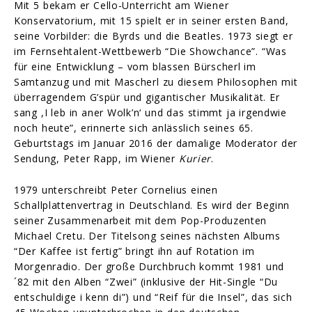
Mit 5 bekam er Cello-Unterricht am Wiener
Konservatorium, mit 15 spielt er in seiner ersten Band,
seine Vorbilder: die Byrds und die Beatles. 1973 siegt er
im Fernsehtalent-Wettbewerb “Die Showchance”. “Was
für eine Entwicklung – vom blassen Bürscherl im
Samtanzug und mit Mascherl zu diesem Philosophen mit
überragendem G’spür und gigantischer Musikalität. Er
sang ,I leb in aner Wolk’n‘ und das stimmt ja irgendwie
noch heute”, erinnerte sich anlässlich seines 65.
Geburtstags im Januar 2016 der damalige Moderator der
Sendung, Peter Rapp, im Wiener
Kurier
.
1979 unterschreibt Peter Cornelius einen
Schallplattenvertrag in Deutschland. Es wird der Beginn
seiner Zusammenarbeit mit dem Pop-Produzenten
Michael Cretu. Der Titelsong seines nächsten Albums
“Der Kaffee ist fertig” bringt ihn auf Rotation im
Morgenradio. Der große Durchbruch kommt 1981 und
´82 mit den Alben “Zwei” (inklusive der Hit-Single “Du
entschuldige i kenn di”) und “Reif für die Insel”, das sich