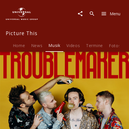
Picture
This
Menu
|
Musik
|
Picture This
Troublemaker
Home
News
Musik
Videos
Termine
Fotos