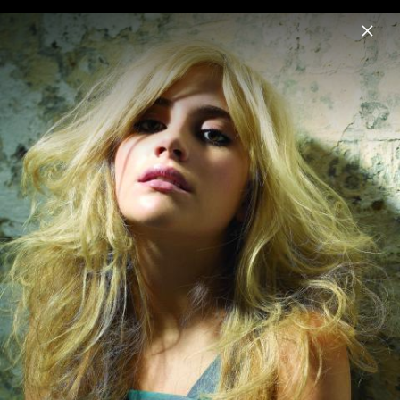
Menu
Pixie Lott
Home
News
Musik
Videos
Fotos
Biografie
Pressebilder 2011