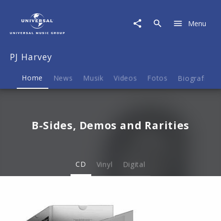
PJ
Harvey
Menu
|
Musik
&
PJ Harvey
Merch
Home
News
Musik
Videos
Fotos
Biografie
B-Sides, Demos and Rarities
CD
Vinyl
Digital