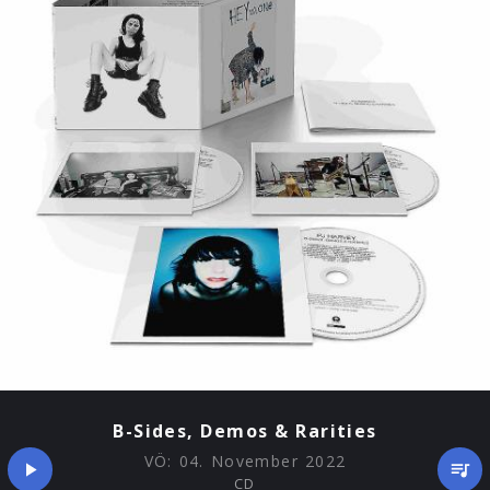
B-Sides, Demos & Rarities
VÖ:
04. November 2022
CD