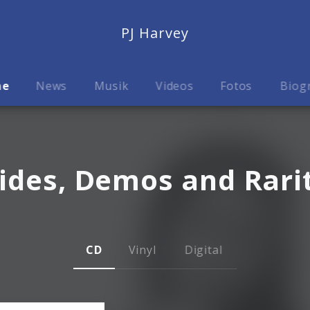
PJ Harvey
me
News
Musik
Videos
Fotos
Biog
ides, Demos and Rari
CD
Vinyl
Digital