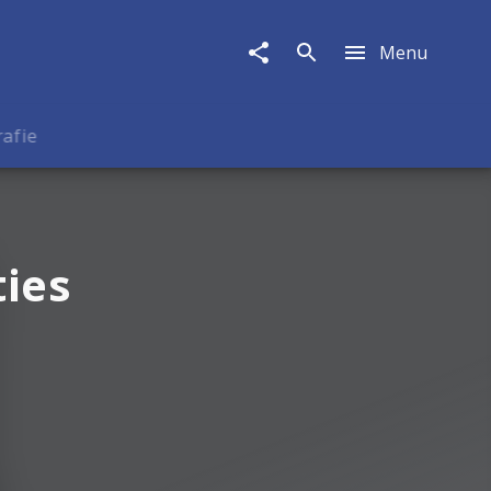
Menu
rafie
ties