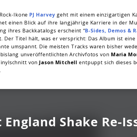
 Rock-Ikone
PJ Harvey
geht mit einem einzigartigen Ka
t einen Blick auf ihre langjährige Karriere in der Mus
ng ihres Backkatalogs erscheint “
B-Sides, Demos & R
t
. Der Titel hält, was er verspricht: Das Album ist ei
hnte umspannt. Die meisten Tracks waren bisher wede
it bislang unveröffentlichten Archivfotos von
Maria Mo
inylschnitt von
Jason Mitchell
entpuppt sich dieses 
.
t England Shake Re-Is