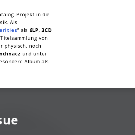
talog-Projekt in die
ik. Als
arities
“ als
6LP
,
3CD
ne Titelsammlung von
r physisch, noch
nchnacz
und unter
besondere Album als
sue