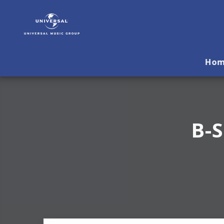
PJ
Harvey
|
Musik
&
Ho
Merch
B-S