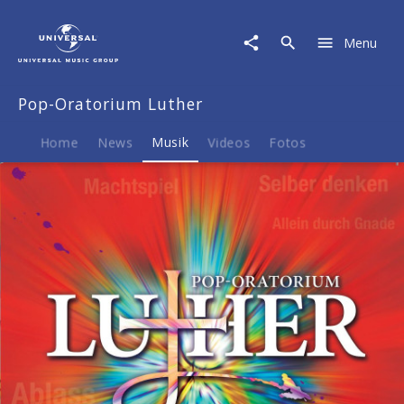
Pop-
Oratorium
Menu
Luther
|
Musik
Pop-Oratorium Luther
|
Pop-
Oratorium
Home
News
Musik
Videos
Fotos
Luther