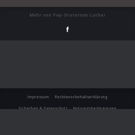
Mehr von Pop-Oratorium Luther
Impressum
Rechtevorbehaltserklärung
Sicherheit & Datenschutz
Nutzungsbedingungen
Journalistenlounge
Für Geschäftspartner
Barrierefreiheit Statement