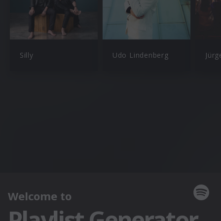
Silly
Udo Lindenberg
Jür