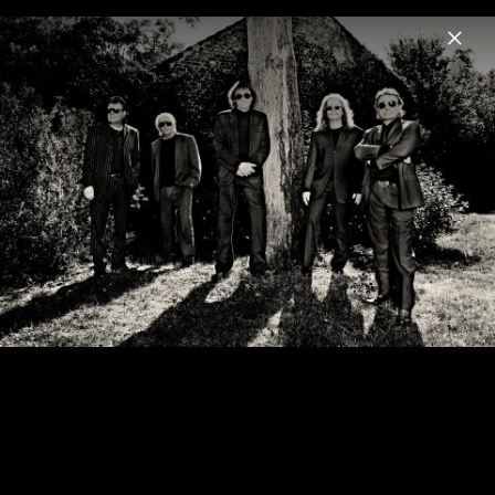
Menu
Puhdys
Home
News
Musik
Videos
Fotos
Biografie
Pressebilder 2012