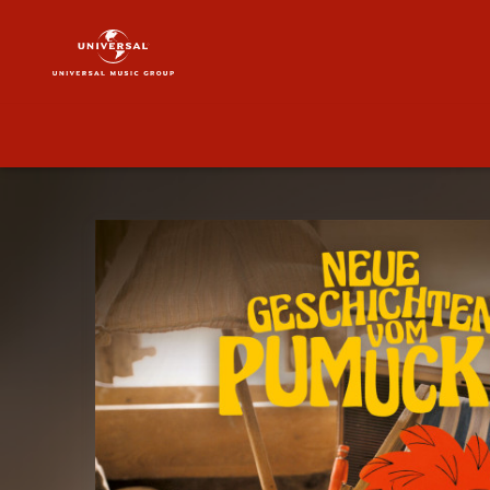
Pumuckl
|
Musik
|
Neue
Geschichten
vom
Pumuckl
-
Folge
05
+
06