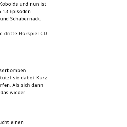
Kobolds und nun ist
n 13 Episoden
t und Schabernack.
ie dritte Hörspiel-CD
asserbomben
ützt sie dabei. Kurz
fen. Als sich dann
 das wieder
ucht einen