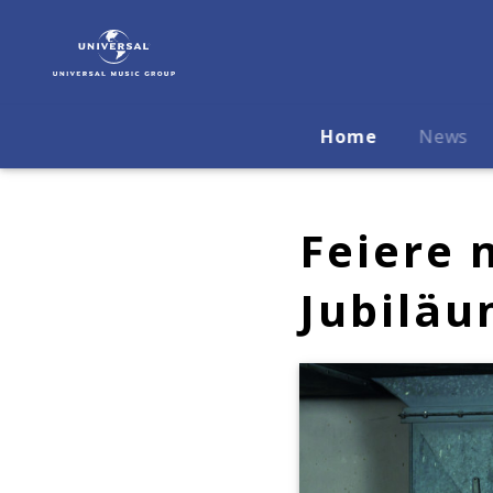
Pur
|
Musik
&
Merch
Home
News
Feiere 
Jubiläu