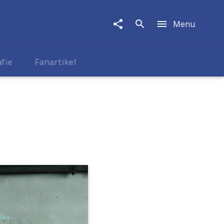
Menu
afie
Fanartikel