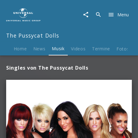
The
Pussycat
Menu
Dolls
|
Musik
The Pussycat Dolls
Home
News
Musik
Videos
Termine
Fotos
Singles von The Pussycat Dolls