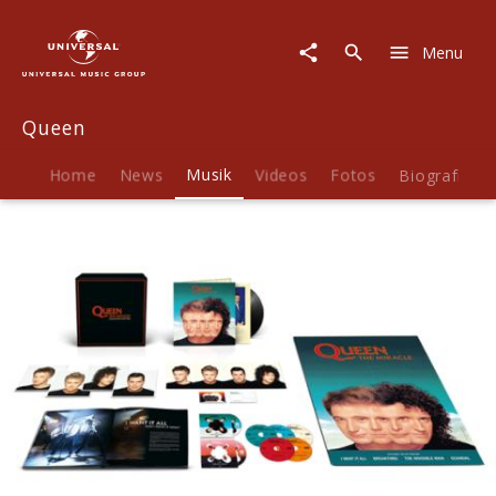
Queen
|
Menu
Musik
|
The
Queen
Miracle
+
Face
Home
News
Musik
Videos
Fotos
Biografie
It
Alone