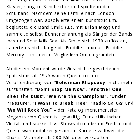
Klavier, sang im Schülerchor und spielte in der
Schulband. Nachdem seine Familie nach London
umgezogen war, absolvierte er ein Kunststudium,
begleitete die Band Smile (u.a. mit
Brian May
) und
sammelte selbst Bühnenerfahrung als Sänger der Bands
Ibex und Sour Milk Sea. Als Smile sich 1970 auflösten,
dauerte es nicht lange bis Freddie – nun als Freddie
Mercury – mit deren Mitgliedern Queen gründete.
Ab diesem Moment wurde Geschichte geschrieben:
Spätestens ab 1975 waren Queen mit der
Veröffentlichung von “
Bohemian Rhapsody
“ nicht mehr
aufzuhalten. ”
Don’t Stop Me Now
“, “
Another One
Bites the Dust
“, “
We Are the Champions
”, “
Under
Pressure
”, “
I Want to Break Free
”, “
Radio Ga Ga
” und
“
We Will Rock You
” – der Katalog monumentaler
Megahits von Queen ist gewaltig. Dank stilistischer
Vielfalt und starker Live-Shows dominierten Freddie und
Queen während ihrer gesamten Karriere weltweit die
Charts. Mit mehr als 200 Millionen verkauften