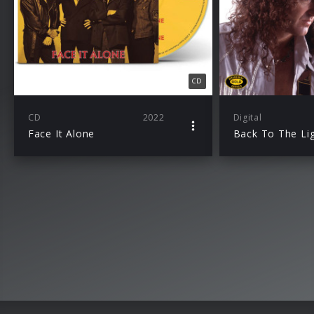
CD
CD
2022
Digital
Face It Alone
Back To The Li