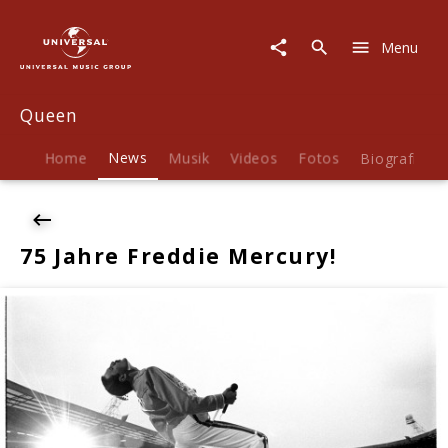
Queen
|
Menu
News
|
75
Queen
Jahre
Freddie
Mercury!
Home
News
Musik
Videos
Fotos
Biografie
75 Jahre Freddie Mercury!