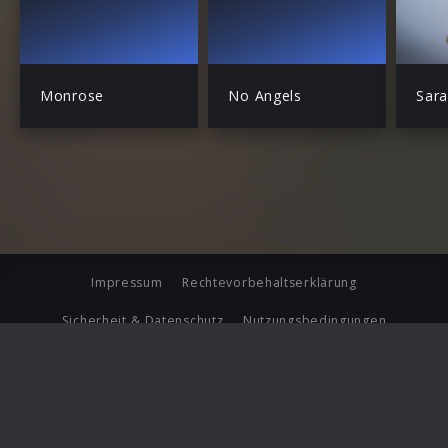
Monrose
No Angels
Sara
Impressum
Rechtevorbehaltserklärung
Sicherheit & Datenschutz
Nutzungsbedingungen
Journalistenlounge
Für Geschäftspartner
Barrierefreiheit Statement
© Copyright 2026 Universal Music Group N.V. All Rights