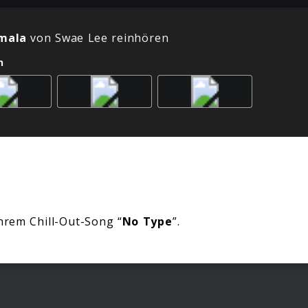
mala
von Swae Lee reinhören
n
hrem Chill-Out-Song “
No Type
”.