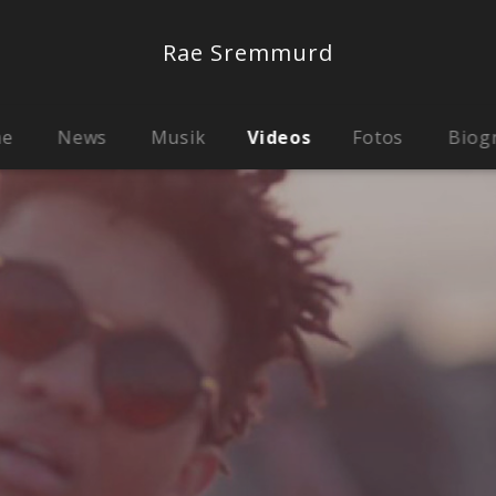
Rae Sremmurd
me
News
Musik
Videos
Fotos
Biog