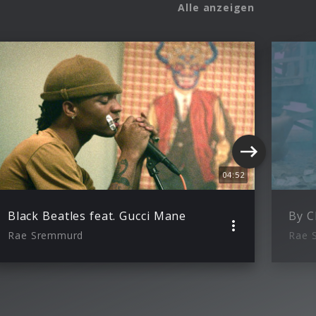
Alle anzeigen
04:52
Black Beatles feat. Gucci Mane
By C
Rae Sremmurd
Rae 