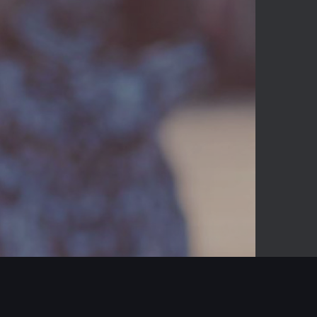
03:18
Mute
Enter
fullscreen