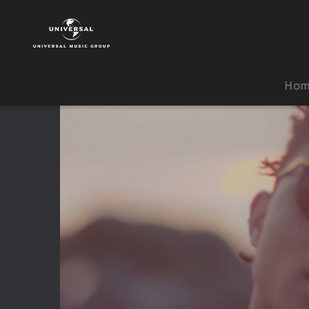
Rae
Sremmurd
|
Video
|
Ho
No
Type