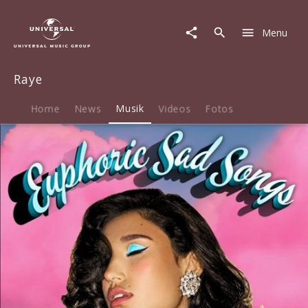
Raye
|
Menu
Musik
|
Euphoric
Raye
Sad
Songs
Home
News
Musik
Videos
Fotos