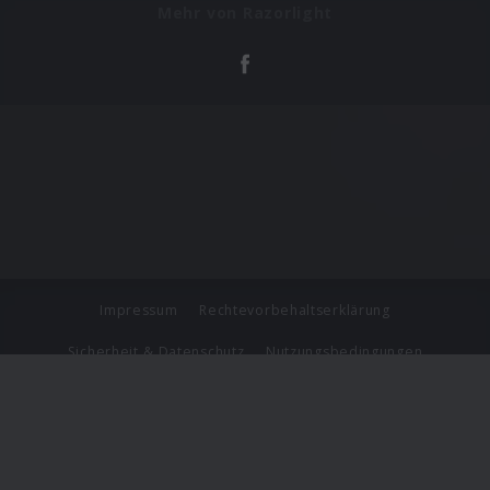
Mehr von Razorlight
Impressum
Rechtevorbehaltserklärung
Sicherheit & Datenschutz
Nutzungsbedingungen
Journalistenlounge
Für Geschäftspartner
Barrierefreiheit Statement
© Copyright 2026 Universal Music Group N.V. All Rights