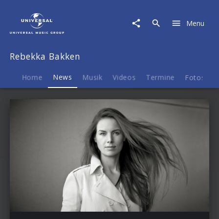
Rebekka
Bakken
Menu
|
News
Rebekka Bakken
Home
News
Musik
Videos
Termine
Fotos
B