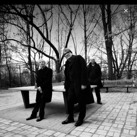
Menu
Regener Pappik Busch
Home
News
Musik
Videos
Fotos
Biografie
Pressebilder 2025