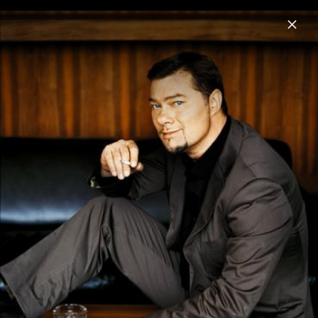
Menu
René Pape
Home
News
Musik
Fotos
Biografie
René Pape