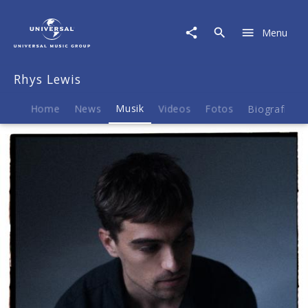
Rhys
Lewis
Menu
|
Musik
|
Rhys Lewis
Be
Your
Man
Home
News
Musik
Videos
Fotos
Biografie