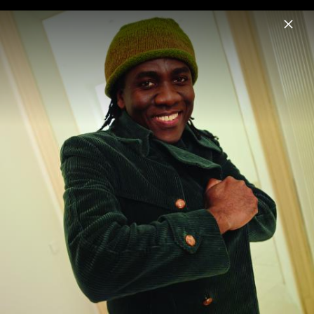
Menu
Richard Bona
Home
News
Musik
Fotos
Richard Bona - Bonafied 2013