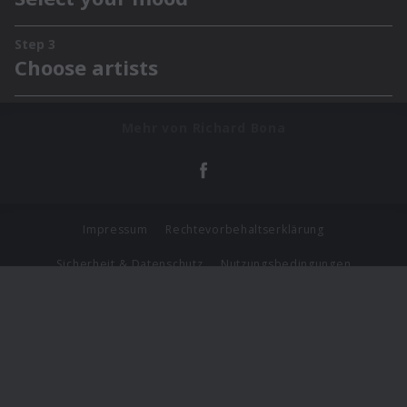
Mehr von Richard Bona
Impressum
Rechtevorbehaltserklärung
Sicherheit & Datenschutz
Nutzungsbedingungen
Journalistenlounge
Für Geschäftspartner
Barrierefreiheit Statement
© Copyright 2026 Universal Music Group N.V. All Rights
Reserved.