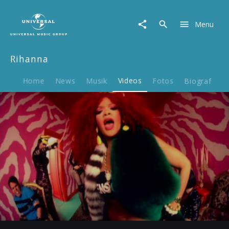
Rihanna
|
Menu
Video
|
S&M
Rihanna
Home
News
Musik
Videos
Fotos
Biografie
Play
-04:03
Play
Mute
Ent