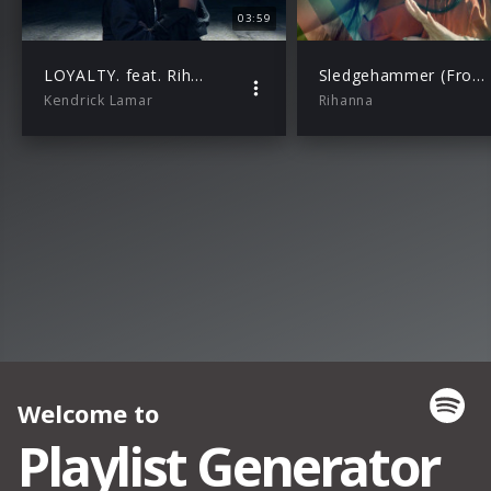
03:59
LOYALTY. feat. Rihanna
Sledgehammer (From The Motion Picture “Star Trek Beyond”)
Kendrick Lamar
Rihanna