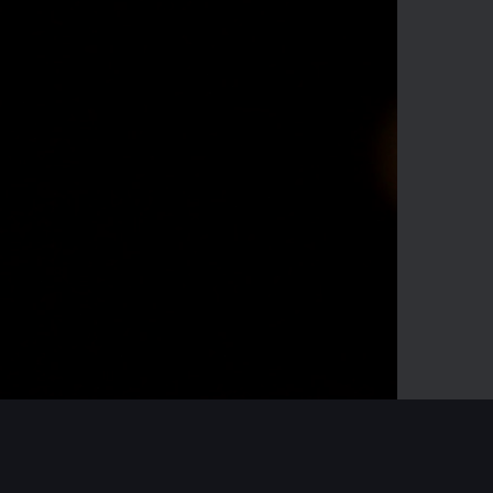
15:09
Mute
Enter
fullscreen