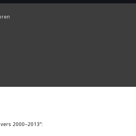
ören
overs 2000–2013”: