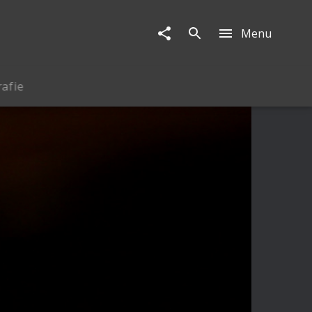
Menu
rafie