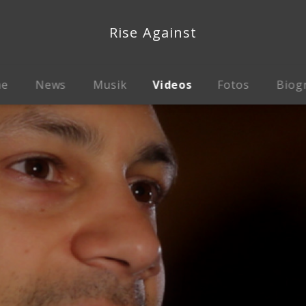
Rise Against
me
News
Musik
Videos
Fotos
Biog