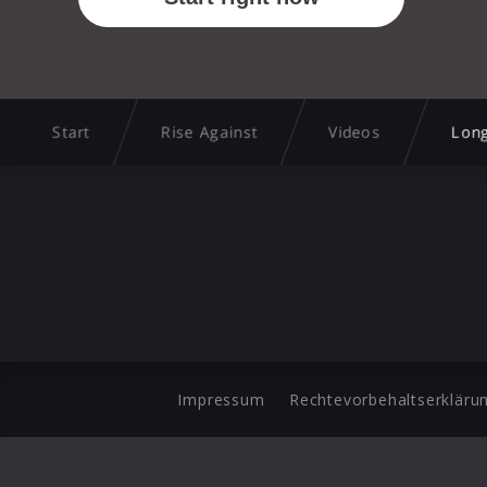
Start
Rise Against
Videos
Long
Impressum
Rechtevorbehaltserkläru