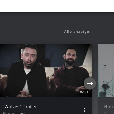
Alle anzeigen
02:01
“Wolves” Trailer
Hous
Rise Against
Rise 