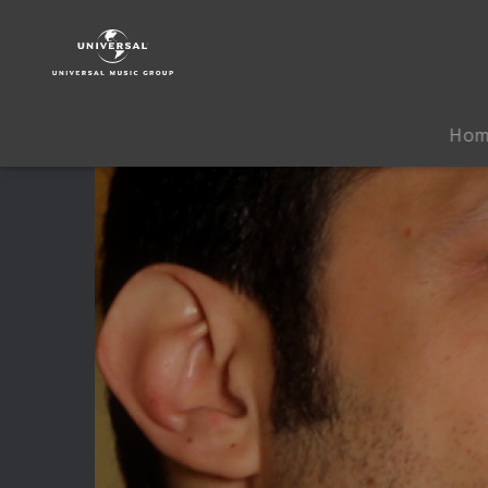
Rise
Against
|
Video
|
Ho
Long
Forgotten
Songs:
B-
Sides
&
Covers
2000-
2013
-
Albumtrailer