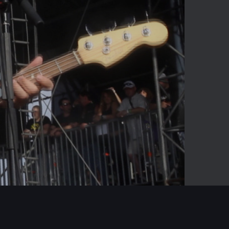
-03:31
Mute
Enter
fullscreen