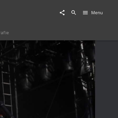
Menu
rafie