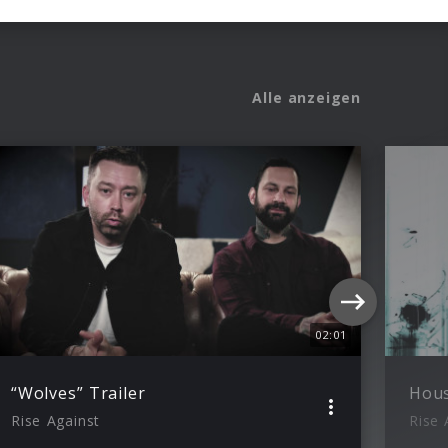
Alle anzeigen
02:01
“Wolves” Trailer
Hous
Rise Against
Rise 