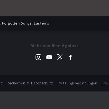
 Forgotten Songs: Lanterns
Mehr von Rise Against
ng
Sicherheit & Datenschutz
Nutzungsbedingungen
Jou
Barrierefreiheit Statement
 Copyright 2026 Universal Music Group N.V. All Rights Reserve