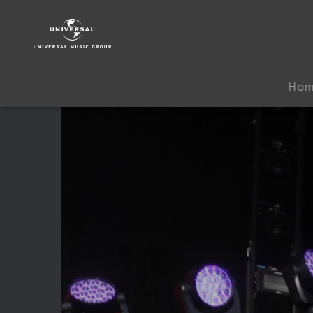
Rise
Against
|
Video
|
Ho
Long
Forgotten
Songs:
Lanterns