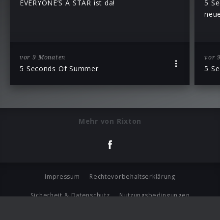
EVERYONE’S A STAR ist da!
5 Se
neu
vor 9 Monaten
vor 
5 Seconds Of Summer
5 S
Mehr von Rixton
Impressum
Rechtevorbehaltserklärung
Sicherheit & Datenschutz
Nutzungsbedingungen
Journalistenlounge
Für Geschäftspartner