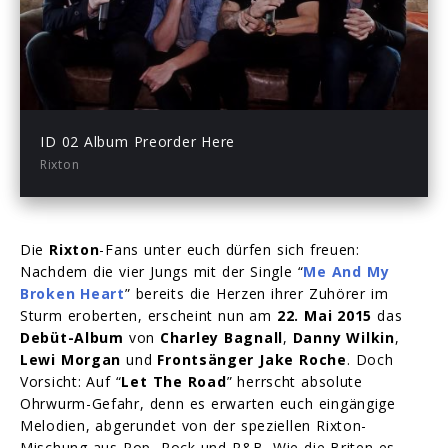
Play
-00:07
Play
Mute
Enter
fullsc
ID 02 Album Preorder Here
Rixton
Die
Rixton
-Fans unter euch dürfen sich freuen:
Nachdem die vier Jungs mit der Single “
Me And My
Broken Heart
” bereits die Herzen ihrer Zuhörer im
Sturm eroberten, erscheint nun am
22. Mai 2015
das
Debüt-Album
von
Charley Bagnall
,
Danny Wilkin
,
Lewi Morgan
und
Frontsänger Jake Roche
. Doch
Vorsicht: Auf “
Let The Road
” herrscht absolute
Ohrwurm-Gefahr, denn es erwarten euch eingängige
Melodien, abgerundet von der speziellen Rixton-
Mischung aus Pop, Rock und R&B. Wie die Briten es