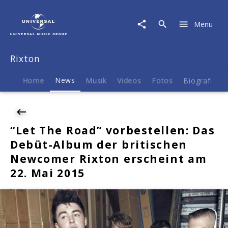
Rixton
|
Menu
News
|
"Let
Rixton
The
Road"
vorbestellen:
Home
News
Musik
Videos
Fotos
Biografie
Das
Debüt-
Album
der
“Let The Road” vorbestellen: Das
britischen
Debüt-Album der britischen
Newcomer
Rixton
Newcomer Rixton erscheint am
erscheint
22. Mai 2015
am
22.
Mai
2015