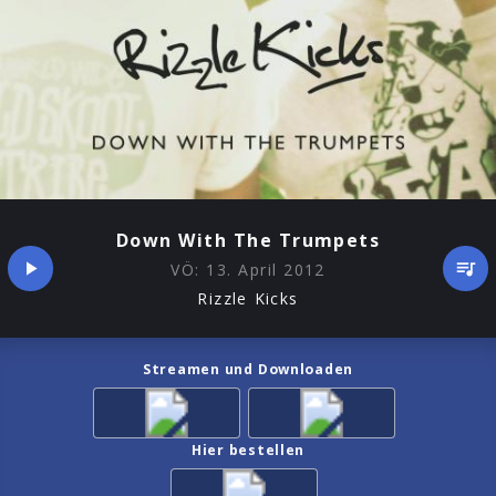
Down With The Trumpets
VÖ:
13. April 2012
Rizzle Kicks
Streamen und Downloaden
Hier bestellen