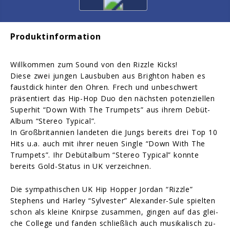
Produktinformation
Willkommen zum Sound von den Rizzle Kicks!
Die­se zwei jungen Laus­bu­ben aus Brigh­ton ha­ben es
faust­dick hin­ter den Oh­ren. Frech und un­be­schwert
präsentiert das Hip-Hop Duo den nächs­ten po­ten­zi­el­len
Superhit “Down With The Trum­pets” aus ihrem Debüt-
Album “Stereo Typical”.
In Großbritannien landeten die Jungs bereits drei Top 10
Hits u.a. auch mit ihrer neuen Single “Down With The
Trumpets”. Ihr Debütalbum “Stereo Typical” konnte
bereits Gold-Status in UK verzeichnen.
Die sym­pa­thi­schen UK Hip Hopper Jordan “Rizzle”
Stephens und Har­ley “Sylvester” Alexander-Sule spiel­ten
schon als klei­ne Knirp­se zu­sam­men, gin­gen auf das glei­
che Col­le­ge und fan­den schließ­lich auch mu­si­ka­lisch zu­