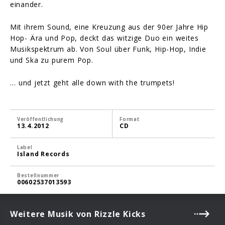
ein­an­der.
Mit ihrem Sound, eine Kreuzung aus der 90er Jahre Hip
Hop- Ära und Pop, deckt das witzige Duo ein weites
Musikspektrum ab. Von Soul über Funk, Hip-Hop, Indie
und Ska zu purem Pop.
… und jetzt geht al­le down with the trum­pets!
Veröffentlichung
Format
13.4.2012
CD
Label
Island Records
Bestellnummer
00602537013593
Weitere Musik von Rizzle Kicks