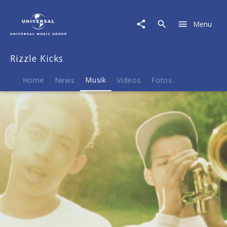
Rizzle
Kicks
Menu
|
Musik
|
Rizzle Kicks
Down
With
The
Home
News
Musik
Videos
Fotos
Trumpets