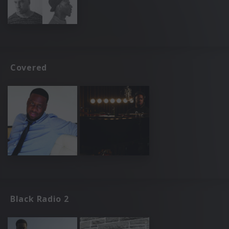
Covered
Black Radio 2