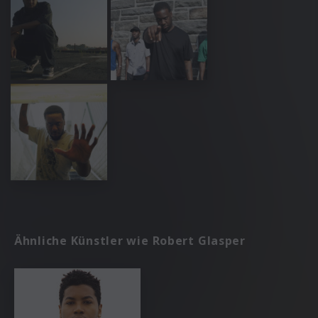
Ähnliche Künstler wie Robert Glasper