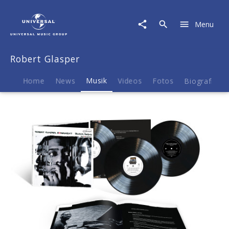
Robert
Glasper
Menu
|
Musik
|
Robert Glasper
Black
Radio:
10th
Home
News
Musik
Videos
Fotos
Biografie
Anniversary
Deluxe
Edition
(3LP)