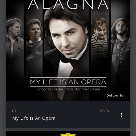
Deluxe Edt.
CD
2015
My Life Is An Opera