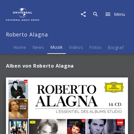
Roberto
Alagna
Menu
|
Musik
Roberto Alagna
Home
News
Musik
Videos
Fotos
Biografie
Alben von Roberto Alagna